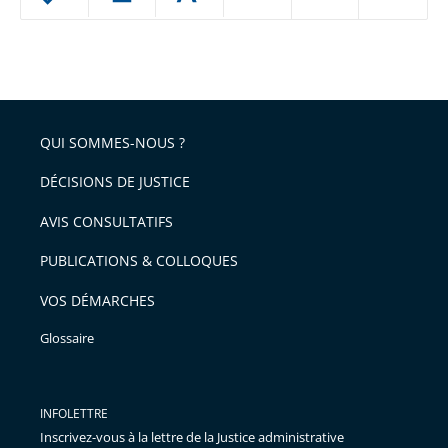
le
ou
réduire
partage
Passer
la
taille
de
le
de
la
l'article
partage
police
pour
de
arriver
QUI SOMMES-NOUS ?
l'article
après
pour
DÉCISIONS DE JUSTICE
arriver
AVIS CONSULTATIFS
avant
PUBLICATIONS & COLLOQUES
VOS DÉMARCHES
Glossaire
INFOLETTRE
Inscrivez-vous à la lettre de la Justice administrative