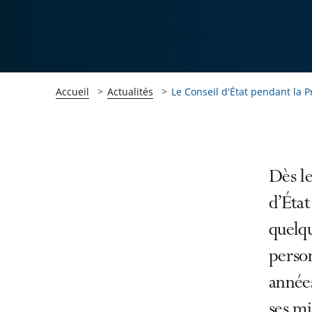
Accueil
Actualités
Le Conseil d'État pendant la 
Passer
Passer
Dès le
la
la
d’État
navigation
navigation
quelq
de
de
l'article
l'article
person
pour
pour
années
arriver
arriver
ses mi
après
avant