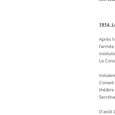
1914, L
Après l
l’armée 
institu
Le Cons
Initiale
Conseil 
théâtre 
Secrétar
D'août à