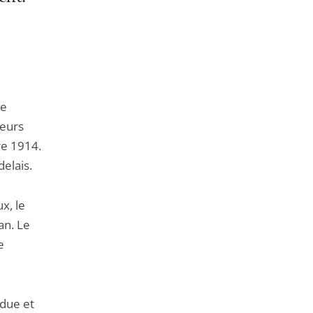
de
l'article
pour
arriver
avant
de
ieurs
re 1914.
elais.
x, le
an. Le
e
ndue et