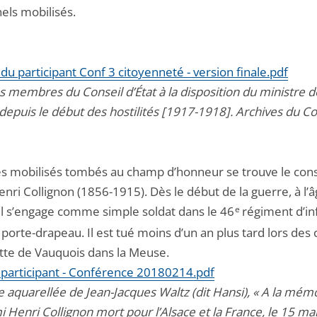
els mobilisés.
du participant Conf 3 citoyenneté - version finale.pdf
s membres du Conseil d’État à la disposition du ministre d
depuis le début des hostilités [1917-1918]. Archives du Co
es mobilisés tombés au champ d’honneur se trouve le cons
enri Collignon (1856-1915). Dès le début de la guerre, à l’
 il s’engage comme simple soldat dans le 46
e
régiment d’in
t porte-drapeau. Il est tué moins d’un an plus tard lors de
utte de Vauquois dans la Meuse.
 participant - Conférence 20180214.pdf
 aquarellée de Jean-Jacques Waltz (dit Hansi), « A la mém
 Henri Collignon mort pour l’Alsace et la France, le 15 ma