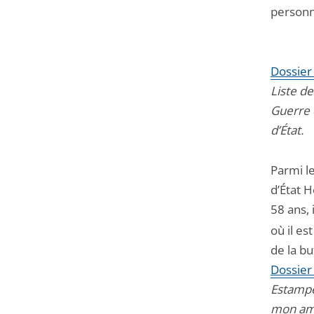
personn
Dossier 
Liste de
Guerre 
d’État.
Parmi l
d’État H
58 ans,
où il es
de la b
Dossier
Estampe
mon ami