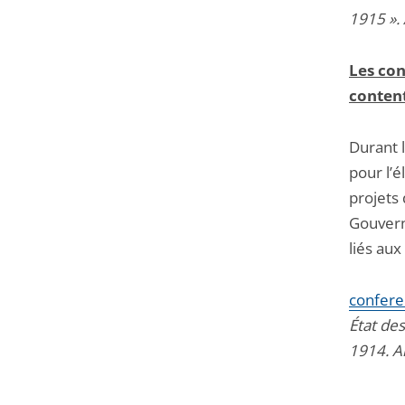
1915 ». 
Les con
conten
Durant 
pour l’é
projets
Gouvern
liés au
confere
État de
1914. Ar