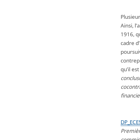
Plusieur
Ainsi, l’
1916, qu
cadre d’
poursui
contrepa
qu’il es
conclus
cocontr
financie
DP_ECE
Premièr
commiss