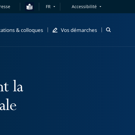
resse
FR
Accessibilité
cations & colloques
Vos démarches
Ouvrir
la
modale
de
recherche
t la
ale