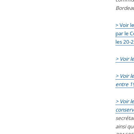
Bordeaux
> Voir l
par le C
les 20-
> Voir 
> Voir 
entre 1
> Voir 
conserv
secréta
ainsi q