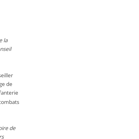
e la
nseil
eiller
âge de
fanterie
s combats
oire de
rs