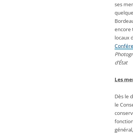
ses mem
quelque
Bordeaux
encore t
locaux d
Confére
Photogr
d’État
Les mem
Dès le 
le Conse
conserve
fonctio
général