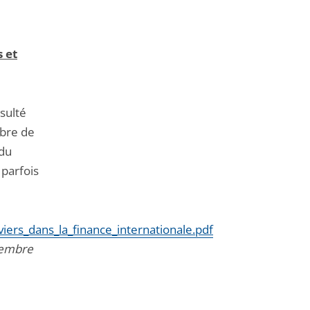
 et
sulté
mbre de
 du
parfois
iers_dans_la_finance_internationale.pdf
ptembre