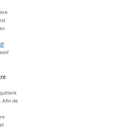
ntre
est
ses
df
seil
rre
quittent
. Afin de
ire
et