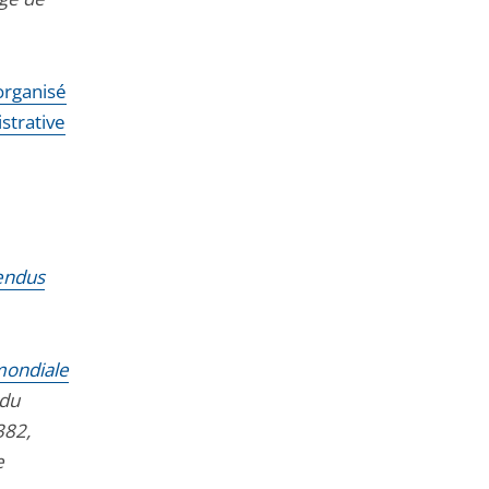
 organisé
istrative
rendus
 mondiale
 du
382,
e