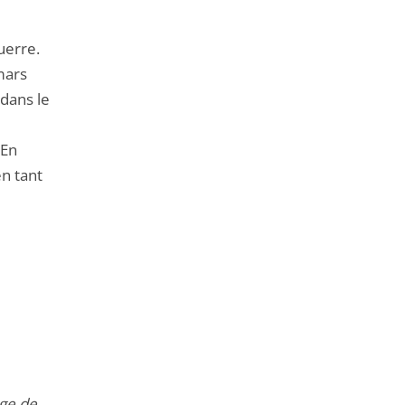
uerre.
mars
 dans le
 En
en tant
age de