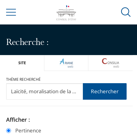
Ouvrir
Menu
la
modal
de
Recherche :
reche
ARIANEWEB
CONSILIA
SITE
THÈME RECHERCHÉ
Rechercher
Passer
Passer
Afficher :
les
les
Pertinence
filtres
filtres