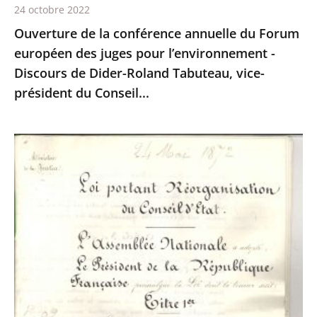
l’environnement
24 octobre 2022
-
Ouverture de la conférence annuelle du Forum
Discours
européen des juges pour l’environnement -
de
Discours de Dider-Roland Tabuteau, vice-
Dider-
président du Conseil...
Roland
Tabuteau,
«
vice-
La
président
loi
du
du
Conseil...
24
mai
1872,
150
après