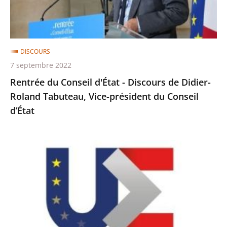
Didier-
Roland
Tabuteau,
DISCOURS
Vice-
7 septembre 2022
président
Rentrée du Conseil d'État - Discours de Didier-
du
Roland Tabuteau, Vice-président du Conseil
Conseil
d’État
d’État
Conférence
des
chefs
des
cours
suprêmes