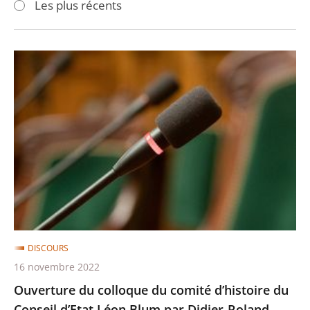
Les plus récents
pour
pour
arriver
arriver
après
avant
Ouverture
du
colloque
du
comité
d’histoire
du
Conseil
d’Etat
Léon
DISCOURS
Blum
16 novembre 2022
par
Ouverture du colloque du comité d’histoire du
Didier-
Conseil d’Etat Léon Blum par Didier-Roland