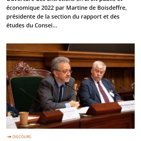
économique 2022 par Martine de Boisdeffre,
présidente
présidente de la section du rapport et des
de
études du Consei...
la
section
du
Ouverture
rapport
de
et
la
des
conférence
études
annuelle
du
du
Consei...
Forum
européen
des
juges
pour
DISCOURS