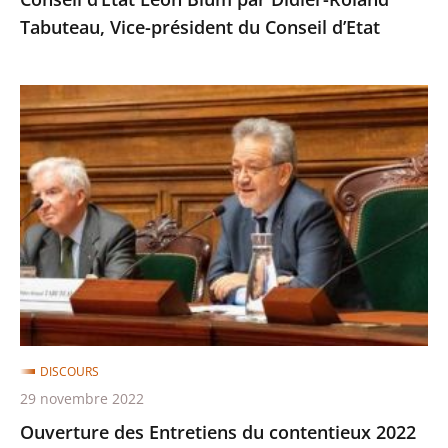
Roland
Tabuteau, Vice-président du Conseil d’Etat
Tabuteau,
Vice-
président
Ouverture
du
des
Conseil
Entretiens
d’Etat
du
contentieux
2022
par
Didier-
Roland
Tabuteau,
DISCOURS
vice-
29 novembre 2022
président
Ouverture des Entretiens du contentieux 2022
du