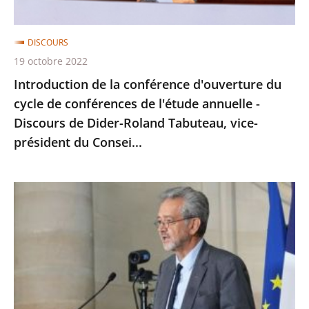
conférences
de
DISCOURS
l'étude
19 octobre 2022
annuelle
Introduction de la conférence d'ouverture du
-
cycle de conférences de l'étude annuelle -
Discours
Discours de Dider-Roland Tabuteau, vice-
de
président du Consei...
Dider-
Roland
Tabuteau,
Rentrée
vice-
du
président
Conseil
du
d'État
Consei...
-
Discours
de