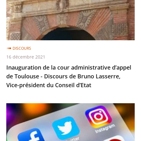
d'État
d’appel
de
Toulouse
-
Discours
DISCOURS
de
16 décembre 2021
Bruno
Inauguration de la cour administrative d’appel
Lasserre,
de Toulouse - Discours de Bruno Lasserre,
Vice-
Vice-président du Conseil d’Etat
président
du
Conseil
«
d’Etat
Les
réseaux
sociaux