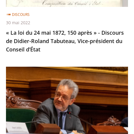
»
-
DISCOURS
Discours
30 mai 2022
de
« La loi du 24 mai 1872, 150 après » - Discours
Didier-
de Didier-Roland Tabuteau, Vice-président du
Roland
Conseil d’État
Tabuteau,
Vice-
président
Introduction
du
de
Conseil
la
d’État
conférence
d'ouverture
du
cycle
de