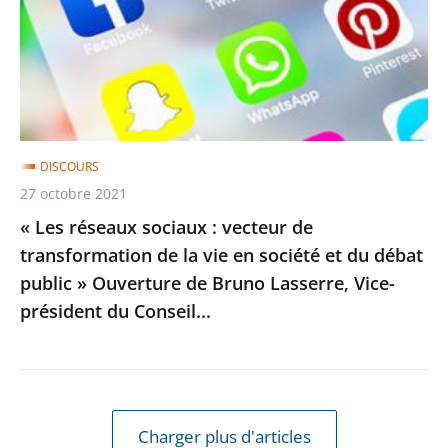
:
vecteur
de
transformation
de
la
DISCOURS
vie
27 octobre 2021
en
« Les réseaux sociaux : vecteur de
société
transformation de la vie en société et du débat
et
public » Ouverture de Bruno Lasserre, Vice-
du
président du Conseil...
débat
public
»
Ouverture
de
Charger plus d'articles