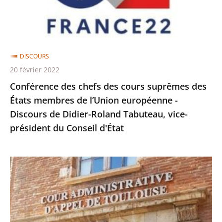
des
États
membres
de
DISCOURS
l’Union
20 février 2022
européenne
Conférence des chefs des cours suprêmes des
-
États membres de l’Union européenne -
Discours
Discours de Didier-Roland Tabuteau, vice-
de
président du Conseil d'État
Didier-
Roland
Tabuteau,
Inauguration
vice-
de
président
la
du
cour
Conseil
administrative