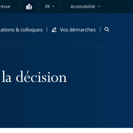
resse
FR
Accessibilité
cations & colloques
Vos démarches
Ouvrir
la
modale
de
recherche
 la décision