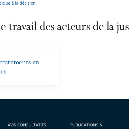
idique à la décision
le travail des acteurs de la jus
crutements en
urs
AVIS CONSULTATIFS
PUBLICATIONS &