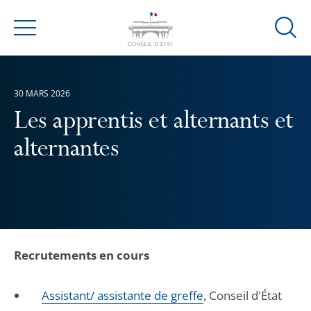
Ouvrir
Menu
la
modal
de
30 MARS 2026
reche
Les apprentis et alternants et
alternantes
Recrutements en cours
Assistant/ assistante de greffe
, Conseil d'État