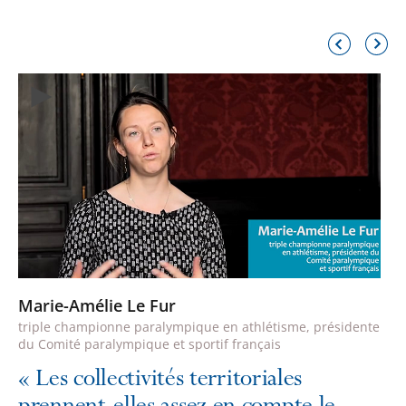
Élément
Élémen
précédent
suivant
Marie-Amélie Le Fur
triple championne paralympique en athlétisme, présidente
du Comité paralympique et sportif français
«
Les collectivités territoriales