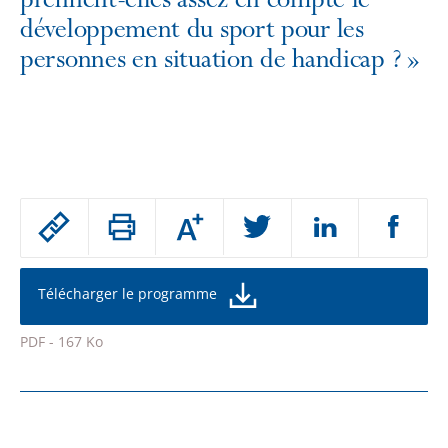
prennent-elles assez en compte le
développement du sport pour les
personnes en situation de handicap ?
»
Passer
Augmenter
le
ou
réduire
partage
la
taille
de
Télécharger le programme
de
la
l'article
police
PDF - 167 Ko
pour
Passer
arriver
le
après
partage
de