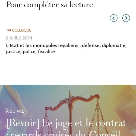
Pour compléter sa lecture
l'article
pour
Élément
Élémen
précédent
suivant
arriver
COLLOQUE
avant
8 juillet 2014
L'État et les monopoles régaliens : défense, diplomatie,
justice, police, fiscalité
A SUIVRE
[Revoir] Le juge et le contrat