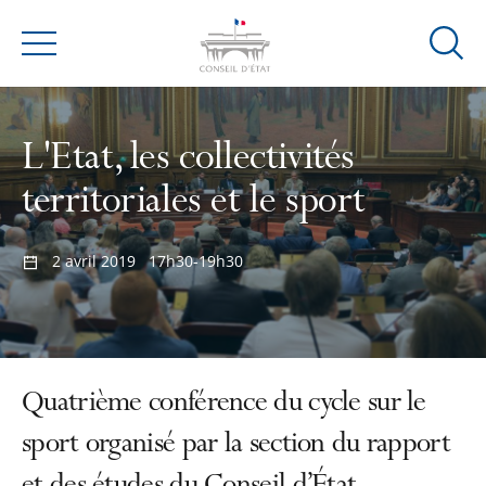
Ouvrir
Menu
la
modal
de
L'Etat, les collectivités
reche
territoriales et le sport
2 avril 2019
17h30-19h30
Quatrième conférence du cycle sur le
sport organisé par la section du rapport