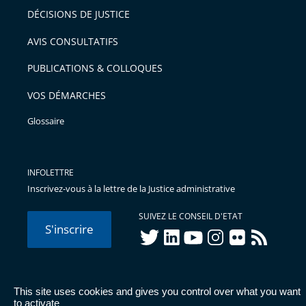
après
pour
DÉCISIONS DE JUSTICE
arriver
AVIS CONSULTATIFS
avant
PUBLICATIONS & COLLOQUES
VOS DÉMARCHES
Glossaire
INFOLETTRE
Inscrivez-vous à la lettre de la Justice administrative
SUIVEZ LE CONSEIL D'ETAT
S'inscrire
twitter
linkedIn
youtube
instagram
flickr
rss
This site uses cookies and gives you control over what you want
© Conseil d'État 2026 -
Mentions légales
-
Cookies
-
Données
to activate