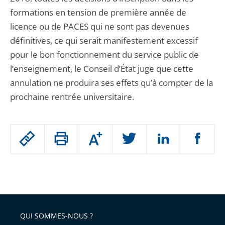
formations en tension de première année de
licence ou de PACES qui ne sont pas devenues
définitives, ce qui serait manifestement excessif
pour le bon fonctionnement du service public de
l’enseignement, le Conseil d’État juge que cette
annulation ne produira ses effets qu’à compter de la
prochaine rentrée universitaire.
Passer
Augmenter
le
ou
réduire
partage
Passer
la
taille
de
le
de
la
l'article
partage
police
pour
de
arriver
QUI SOMMES-NOUS ?
l'article