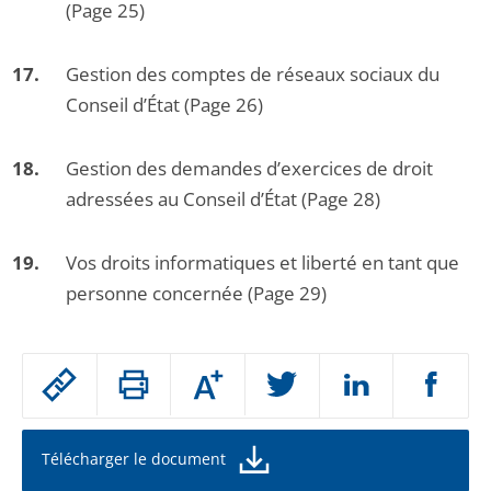
(Page 25)
Gestion des comptes de réseaux sociaux du
Conseil d’État (Page 26)
Gestion des demandes d’exercices de droit
adressées au Conseil d’État (Page 28)
Vos droits informatiques et liberté en tant que
personne concernée (Page 29)
Passer
Augmenter
le
ou
réduire
partage
la
taille
de
Télécharger le document
de
la
l'article
police