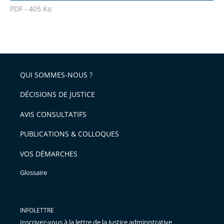
PDF - 405 Ko
pour
Passer
arriver
le
après
partage
de
QUI SOMMES-NOUS ?
l'article
pour
DÉCISIONS DE JUSTICE
arriver
AVIS CONSULTATIFS
avant
PUBLICATIONS & COLLOQUES
VOS DÉMARCHES
Glossaire
INFOLETTRE
Inscrivez-vous à la lettre de la Justice administrative