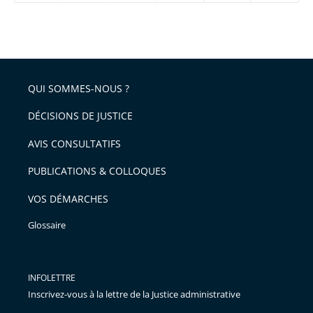
réduire
partage
Passer
la
taille
de
le
de
la
l'article
partage
police
pour
de
arriver
QUI SOMMES-NOUS ?
l'article
après
pour
DÉCISIONS DE JUSTICE
arriver
AVIS CONSULTATIFS
avant
PUBLICATIONS & COLLOQUES
VOS DÉMARCHES
Glossaire
INFOLETTRE
Inscrivez-vous à la lettre de la Justice administrative