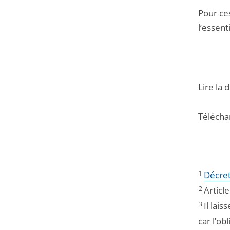
Pour ces
l’essent
Lire la 
Télécha
1
Décre
2
Articl
3
Il lais
car l’ob