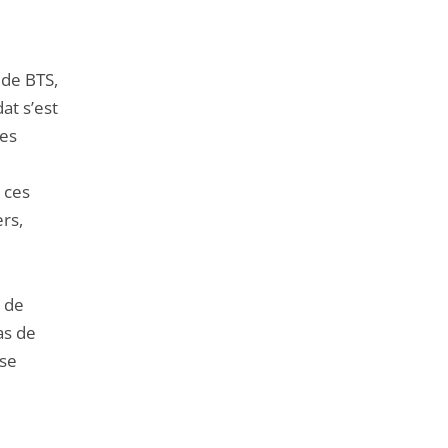
 de BTS,
at s’est
ses
 ces
ers,
e de
as de
 se