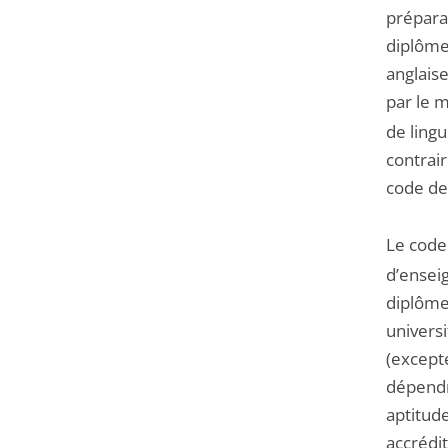
préparan
diplôme 
anglais
par le 
de lingu
contrai
code de
Le code
d’enseig
diplôme
universi
(excepté
dépendr
aptitud
accrédit