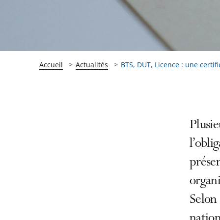
Accueil
Actualités
BTS, DUT, Licence : une certifi
Passer
Passer
Plusie
la
la
l’obli
navigation
navigation
présen
de
de
l'article
l'article
organi
pour
pour
Selon 
arriver
arriver
natio
après
avant