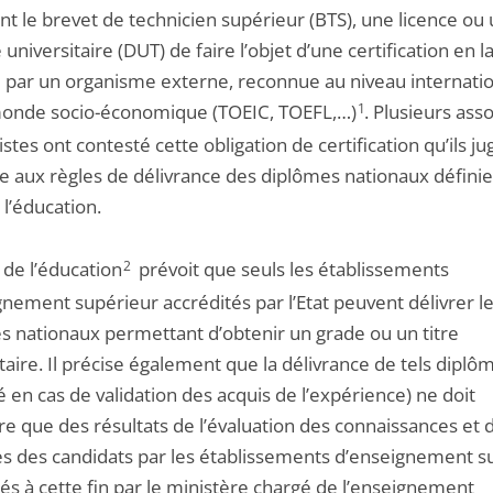
t le brevet de technicien supérieur (BTS), une licence ou
universitaire (DUT) de faire l’objet d’une certification en 
e par un organisme externe, reconnue au niveau internatio
monde socio-économique (TOEIC, TOEFL,…)
1
. Plusieurs ass
istes ont contesté cette obligation de certification qu’ils ju
re aux règles de délivrance des diplômes nationaux définie
 l’éducation.
 de l’éducation
2
prévoit que seuls les établissements
nement supérieur accrédités par l’Etat peuvent délivrer l
s nationaux permettant d’obtenir un grade ou un titre
taire. Il précise également que la délivrance de tels diplô
 en cas de validation des acquis de l’expérience) ne doit
e que des résultats de l’évaluation des connaissances et 
es des candidats par les établissements d’enseignement s
és à cette fin par le ministère chargé de l’enseignement