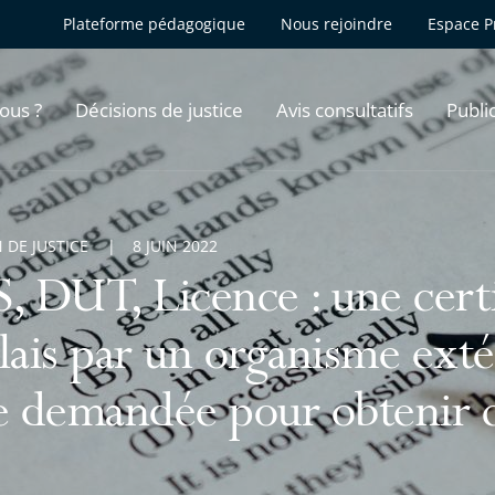
Plateforme pédagogique
Nous rejoindre
Espace P
ous ?
Décisions de justice
Avis consultatifs
Publi
 DE JUSTICE
8 JUIN 2022
, DUT, Licence : une certi
lais par un organisme exté
e demandée pour obtenir 