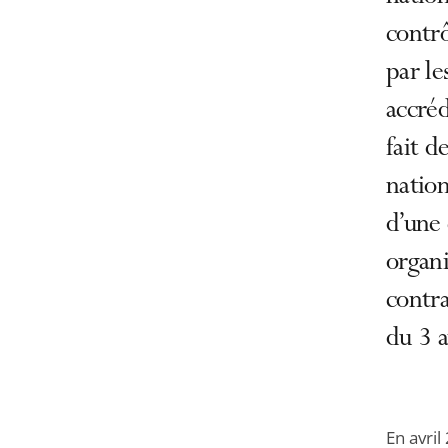
contrô
par le
accréd
fait d
natio
d’une 
organi
contra
du 3 a
En avri