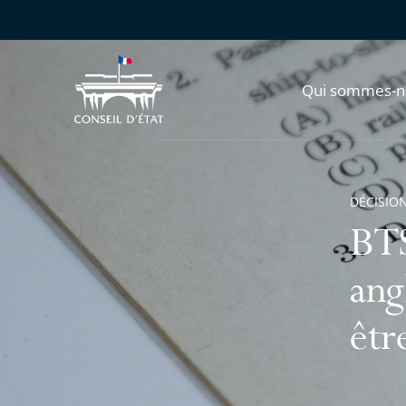
Qui sommes-n
DÉCISION
BTS
ang
êtr