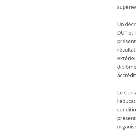
supérie
Un décr
DUT et l
présenté
résultat
extérie
diplômes
accrédit
Le Conse
l’éducat
conditio
présente
organis