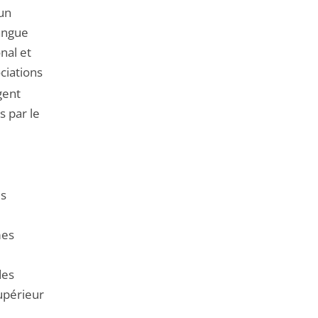
 un
langue
nal et
ociations
gent
s par le
es
mes
des
upérieur