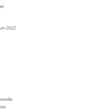
 et
uin 2022
onnelle
aise