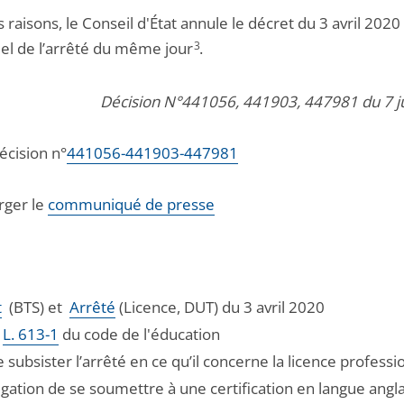
 raisons, le Conseil d'État annule le décret du 3 avril 2020
iel de l’arrêté du même jour
3
.
Décision N°441056, 441903, 447981 du 7 j
décision n°
441056-441903-447981
rger le
communiqué de presse
t
(BTS) et
Arrêté
(Licence, DUT) du 3 avril 2020
e
L. 613-1
du code de l'éducation
se subsister l’arrêté en ce qu’il concerne la licence professi
ligation de se soumettre à une certification en langue angl