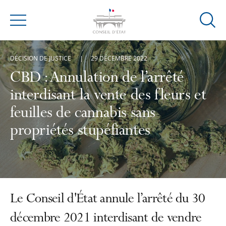
Ouvrir
Menu
la
modal
DÉCISION DE JUSTICE
29 DÉCEMBRE 2022
de
reche
CBD : Annulation de l’arrêté
interdisant la vente des fleurs et
feuilles de cannabis sans
propriétés stupéfiantes
Le Conseil d'État annule l’arrêté du 30
décembre 2021 interdisant de vendre