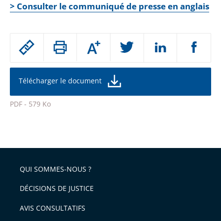
> Consulter le communiqué de presse en anglais
Passer
Augmenter
le
ou
réduire
partage
la
taille
de
Télécharger le document
de
la
l'article
police
PDF - 579 Ko
pour
Passer
arriver
le
après
partage
de
QUI SOMMES-NOUS ?
l'article
pour
DÉCISIONS DE JUSTICE
arriver
AVIS CONSULTATIFS
avant