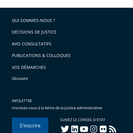
l'article
partage
police
pour
de
arriver
QUI SOMMES-NOUS ?
l'article
après
pour
DÉCISIONS DE JUSTICE
arriver
AVIS CONSULTATIFS
avant
PUBLICATIONS & COLLOQUES
VOS DÉMARCHES
Glossaire
INFOLETTRE
Inscrivez-vous à la lettre de la Justice administrative
SUIVEZ LE CONSEIL D'ETAT
S'inscrire
twitter
linkedIn
youtube
instagram
flickr
rss