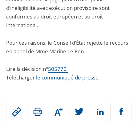
d’inéligibilité avec exécution provisoire sont
conformes au droit européen et au droit
international.
Pour ces raisons, le Conseil d’État rejette le recours
en appel de Mme Marine Le Pen.
Lire la décision n°
505770
Télécharger
le communiqué de presse
Passer
Augmenter
le
ou
réduire
partage
Passer
la
taille
de
le
de
la