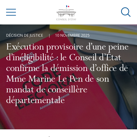
Ouvrir
Menu
la
modal
DÉCISION DE JUSTICE
10 NOVEMBRE 2025
de
reche
Exécution provisoire d’une peine
d’inéligibilité : le Conseil d’État
confirme la démission d’office de
Mme Marine Le Pen de son
mandat de conseillère
départementale