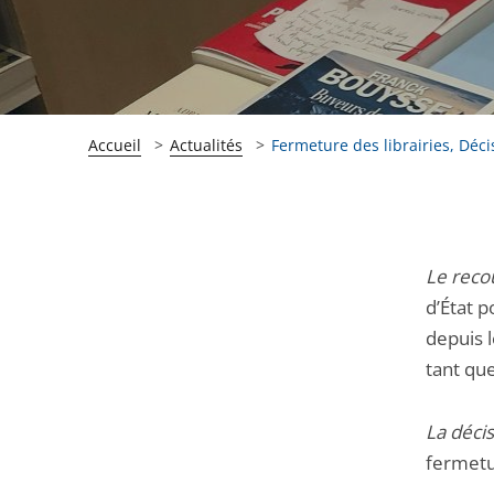
Accueil
Actualités
Fermeture des librairies, Déci
Passer
Passer
Le recou
la
la
d’État p
navigation
navigation
depuis 
de
de
tant qu
l'article
l'article
pour
pour
La décis
arriver
arriver
fermetur
après
avant