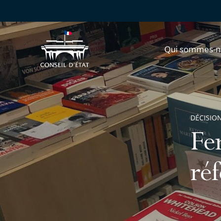
Qui sommes-n
DÉCISION
Fe
ré