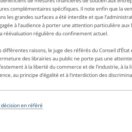
s bénéficient de mesures financières de soutien aux entrep
res complémentaires spécifiques. Il note enfin que la ve
ans les grandes surfaces a été interdite et que l’administra
gagée à l’audience à porter une attention particulière aux l
la réévaluation régulière du confinement actuel.
 différentes raisons, le juge des référés du Conseil d’État
ermeture des librairies au public ne porte pas une atteint
estement à la liberté du commerce et de l’industrie, à la l
nce, au principe d’égalité et à l’interdiction des discrimina
a décision en référé