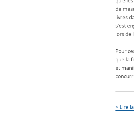
qu’elle
de mesu
livres d
s’est en
lors de 
Pour ces
que la f
et manif
concurre
> Lire l