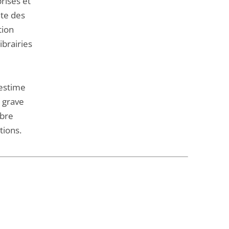
rises et
nte des
tion
ibrairies
 estime
e grave
ibre
tions.