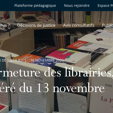
Plateforme pédagogique
Nous rejoindre
Espace P
ous ?
Décisions de justice
Avis consultatifs
Publi
 DE JUSTICE
16 NOVEMBRE 2020
rmeture des librairies
féré du 13 novembre