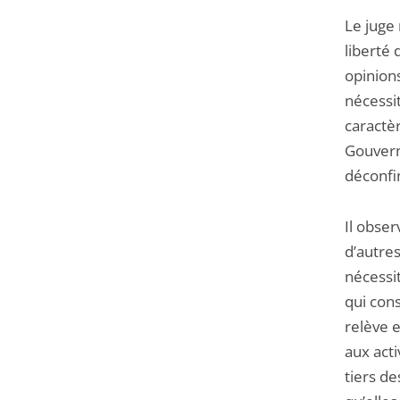
Le juge 
liberté 
opinions
nécessi
caractèr
Gouvern
déconfi
Il obser
d’autre
nécessi
qui cons
relève 
aux acti
tiers de