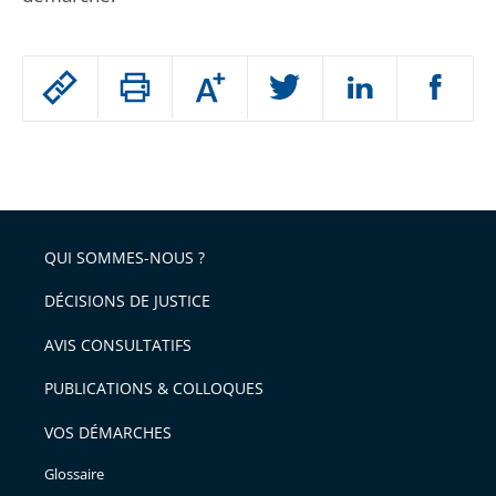
Passer
Augmenter
le
ou
réduire
partage
Passer
la
taille
de
le
de
la
l'article
partage
police
pour
de
arriver
QUI SOMMES-NOUS ?
l'article
après
pour
DÉCISIONS DE JUSTICE
arriver
AVIS CONSULTATIFS
avant
PUBLICATIONS & COLLOQUES
VOS DÉMARCHES
Glossaire