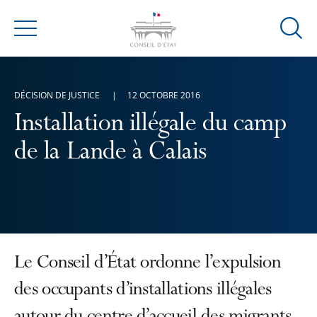
Ouvrir
Menu
la
modal
de
DÉCISION DE JUSTICE
12 OCTOBRE 2016
reche
Installation illégale du camp
de la Lande à Calais
Le Conseil d’État ordonne l’expulsion
des occupants d’installations illégales