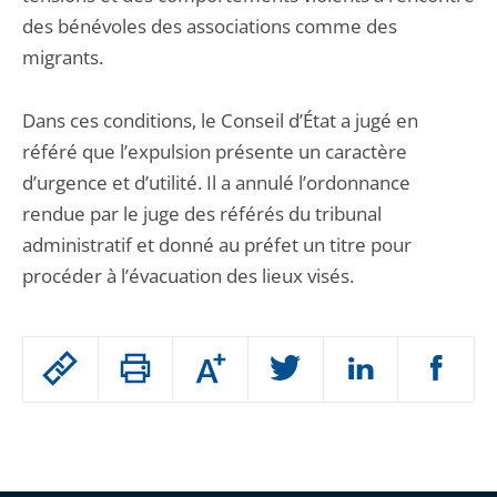
des bénévoles des associations comme des
migrants.
Dans ces conditions, le Conseil d’État a jugé en
référé que l’expulsion présente un caractère
d’urgence et d’utilité. Il a annulé l’ordonnance
rendue par le juge des référés du tribunal
administratif et donné au préfet un titre pour
procéder à l’évacuation des lieux visés.
Passer
Augmenter
le
ou
réduire
partage
Passer
la
taille
de
le
de
la
l'article
partage
police