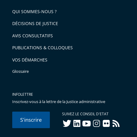
pour
de
arriver
QUI SOMMES-NOUS ?
l'article
après
pour
DÉCISIONS DE JUSTICE
arriver
AVIS CONSULTATIFS
avant
PUBLICATIONS & COLLOQUES
VOS DÉMARCHES
Glossaire
INFOLETTRE
Inscrivez-vous à la lettre de la Justice administrative
SUIVEZ LE CONSEIL D'ETAT
S'inscrire
twitter
linkedIn
youtube
instagram
flickr
rss