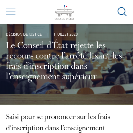
Ouvrir
Menu
la
modal
DÉCISION DE JUSTICE
1 JUILLET 2020
de
reche
Le Conseil d’État rejette les
recours contre l’arrêté fixant les
frais d’inscription dans
l’enseignement supérieur
Saisi pour se prononcer sur les frais
d’inscription dans l’enseignement