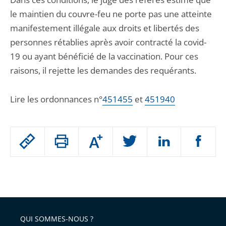
le maintien du couvre-feu ne porte pas une atteinte
manifestement illégale aux droits et libertés des
personnes rétablies après avoir contracté la covid-
19 ou ayant bénéficié de la vaccination. Pour ces
raisons, il rejette les demandes des requérants.
Lire les ordonnances n°
451455
et
451940
Passer
Augmenter
le
ou
réduire
partage
Passer
la
taille
de
le
de
la
l'article
partage
police
pour
de
arriver
QUI SOMMES-NOUS ?
l'article