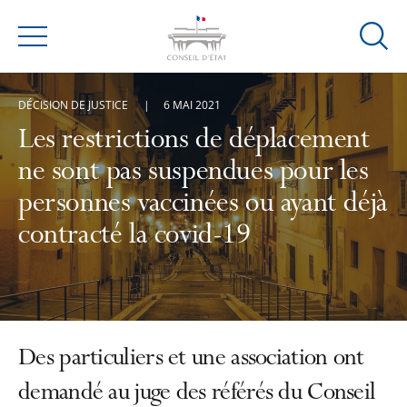
Ouvrir
Menu
la
modal
DÉCISION DE JUSTICE
6 MAI 2021
de
reche
Les restrictions de déplacement
ne sont pas suspendues pour les
personnes vaccinées ou ayant déjà
contracté la covid-19
Des particuliers et une association ont
demandé au juge des référés du Conseil