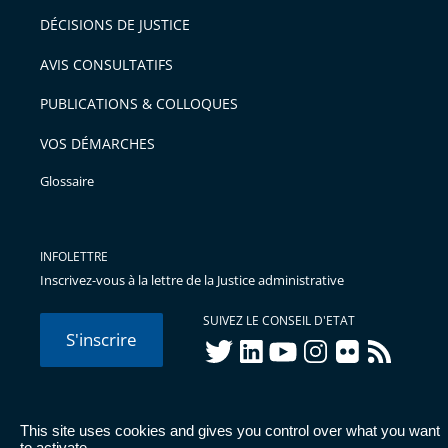
après
pour
DÉCISIONS DE JUSTICE
arriver
AVIS CONSULTATIFS
avant
PUBLICATIONS & COLLOQUES
VOS DÉMARCHES
Glossaire
INFOLETTRE
Inscrivez-vous à la lettre de la Justice administrative
SUIVEZ LE CONSEIL D'ETAT
S'inscrire
twitter
linkedIn
youtube
instagram
flickr
rss
This site uses cookies and gives you control over what you want
© Conseil d'État 2026 -
Mentions légales
-
Cookies
-
Données
to activate