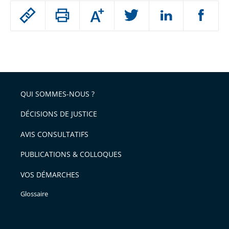
Passer
Augmenter
le
ou
réduire
partage
Passer
la
taille
de
le
de
la
l'article
partage
police
pour
de
arriver
QUI SOMMES-NOUS ?
l'article
après
pour
DÉCISIONS DE JUSTICE
arriver
AVIS CONSULTATIFS
avant
PUBLICATIONS & COLLOQUES
VOS DÉMARCHES
Glossaire