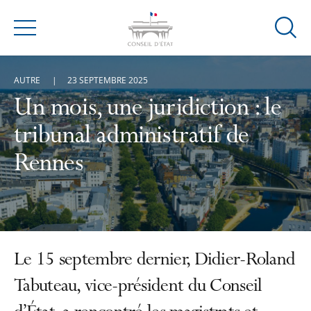
Ouvrir
Menu
la
modal
AUTRE
23 SEPTEMBRE 2025
de
reche
Un mois, une juridiction : le
tribunal administratif de
Rennes
Le 15 septembre dernier, Didier-Roland
Tabuteau, vice-président du Conseil