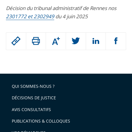
Décision du tribunal administratif de Rennes nos
2301772 et 2302949
du 4 juin 2025
Passer
Augmenter
le
ou
réduire
partage
Passer
la
taille
de
le
de
la
l'article
partage
police
pour
de
arriver
QUI SOMMES-NOUS ?
l'article
après
pour
DÉCISIONS DE JUSTICE
arriver
AVIS CONSULTATIFS
avant
PUBLICATIONS & COLLOQUES