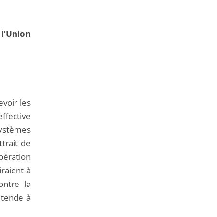
 l’Union
evoir les
effective
systèmes
trait de
pération
raient à
ontre la
’étende à