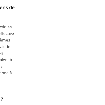
yens de
oir les
ffective
stèmes
ait de
on
aient à
la
tende à
 ?