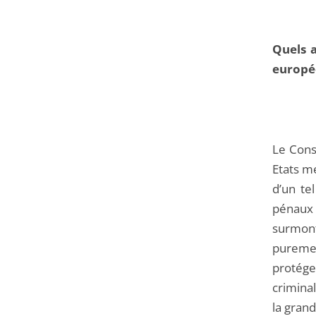
Quels a
europé
Le Cons
Etats me
d’un te
pénaux 
surmon
puremen
protége
criminal
la grand