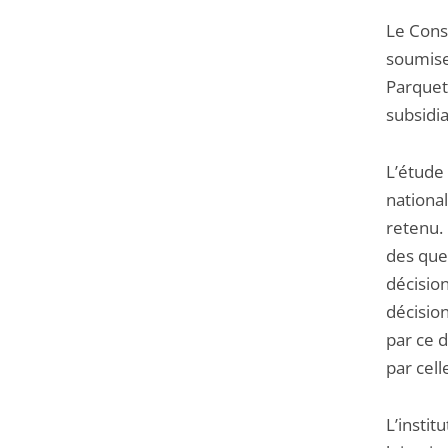
Le Conse
soumise
Parquet 
subsidia
L’étude
nationa
retenu. 
des que
décisio
décisio
par ce 
par celle
L’insti