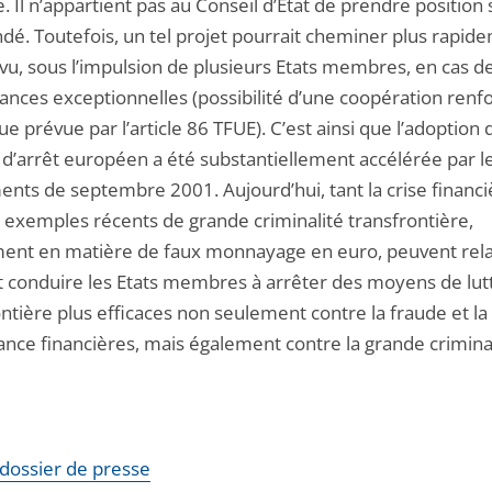
e. Il n’appartient pas au Conseil d’État de prendre position
ndé. Toutefois, un tel projet pourrait cheminer plus rapid
vu, sous l’impulsion de plusieurs Etats membres, en cas d
tances exceptionnelles (possibilité d’une coopération renf
ue prévue par l’article 86 TFUE). C’est ainsi que l’adoption 
d’arrêt européen a été substantiellement accélérée par l
nts de septembre 2001. Aujourd’hui, tant la crise financ
s exemples récents de grande criminalité transfrontière,
nt en matière de faux monnayage en euro, peuvent rela
t conduire les Etats membres à arrêter des moyens de lut
ntière plus efficaces non seulement contre la fraude et la
ance financières, mais également contre la grande criminal
e dossier de presse