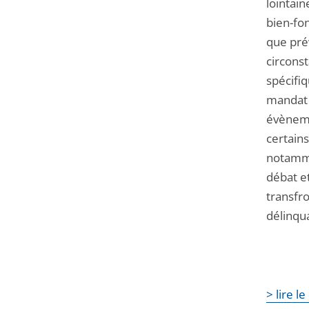
lointain
bien-fo
que pré
circons
spécifiq
mandat 
évèneme
certain
notamme
débat e
transfro
délinqu
> lire l