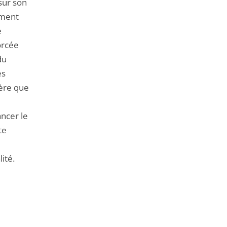
 sur son
ement
e
orcée
du
es
ière que
ncer le
te
ité.