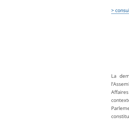
> consul
La dem
l’Assem
Affaire
context
Parlem
constitu