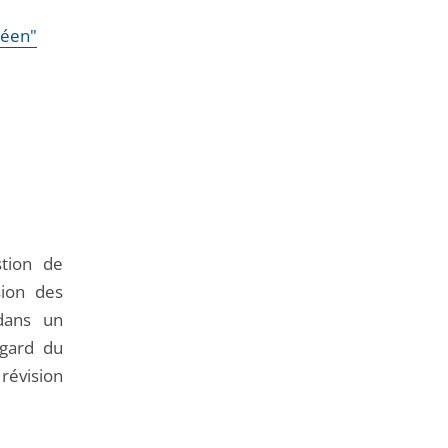
péen"
tion de
sion des
 dans un
égard du
évision