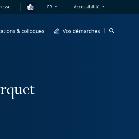
resse
FR
Accessibilité
cations & colloques
Vos démarches
Ouvrir
la
modale
de
recherche
arquet