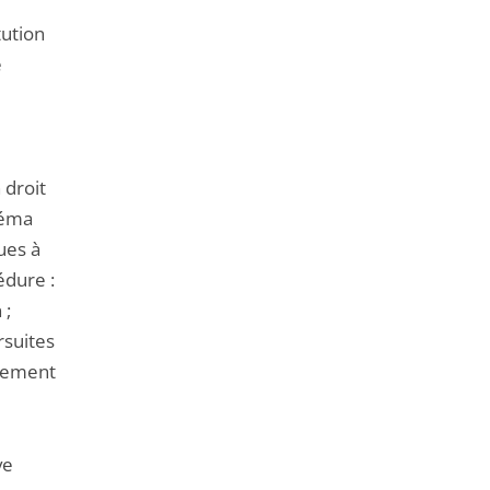
tution
e
 droit
héma
ues à
édure :
 ;
rsuites
ugement
ve