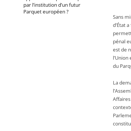
par l’institution d’un futur
Parquet européen ?
Sans min
Passer
d’État a
la
permett
navigation
pénal e
de
est de n
l'article
l’Union
pour
du Parqu
arriver
avant
La dema
l’Assem
Affaires
contexte
Parleme
constitu