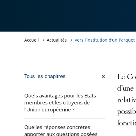
Accueil
Actualités
Vers l’institution d’un Parque
Passer
Le Con
Tous les chapitres
la
d’une
navigation
Quels avantages pour les Etats
relati
de
membres et les citoyens de
l’Union européenne ?
l'article
possib
pour
fonct
arriver
Quelles réponses concrètes
apporter aux questions posées
après