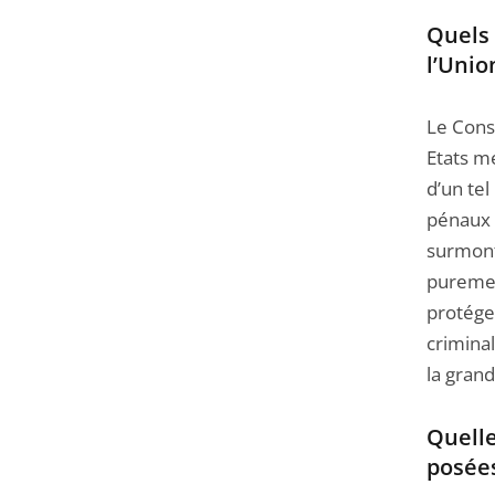
Quels 
l’Uni
Le Conse
Etats me
d’un te
pénaux 
surmont
puremen
protége
criminal
la grand
Quelle
posées