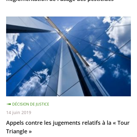
Appels
contre
les
jugements
relatifs
à
la
«
Tour
Triangle
DÉCISION DE JUSTICE
»
14 juin 2019
Appels contre les jugements relatifs à la « Tour
Triangle »