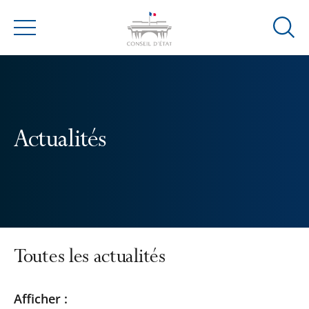
Ouvrir
Menu
la
modal
de
reche
Actualités
Toutes les actualités
Passer
Passer
Afficher :