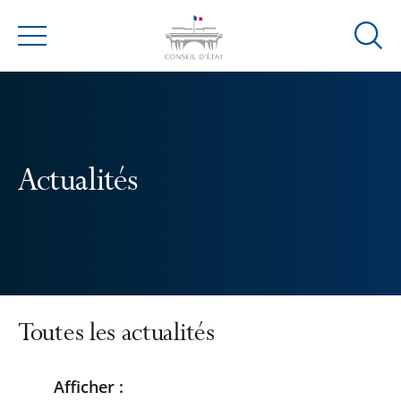
Ouvrir
Menu
la
modal
de
reche
Actualités
Toutes les actualités
Afficher :
Passer
Passer