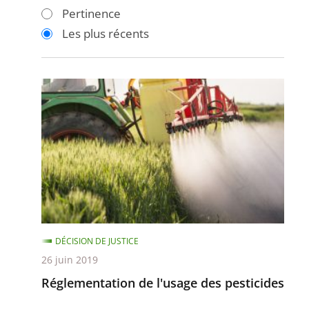
les
les
Pertinence
filtres
filtres
Les plus récents
pour
pour
arriver
arriver
après
avant
Réglementation
de
l'usage
des
pesticides
DÉCISION DE JUSTICE
26 juin 2019
Réglementation de l'usage des pesticides