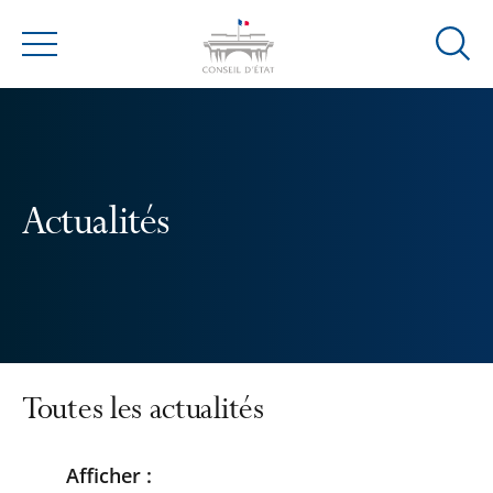
Ouvrir
Menu
la
modal
de
reche
Actualités
Toutes les actualités
Afficher :
Passer
Passer