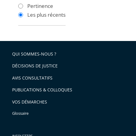
les
les
Pertinence
filtres
filtres
Les plus récents
pour
pour
arriver
arriver
après
avant
QUI SOMMES-NOUS ?
DÉCISIONS DE JUSTICE
AVIS CONSULTATIFS
PUBLICATIONS & COLLOQUES
VOS DÉMARCHES
Glossaire