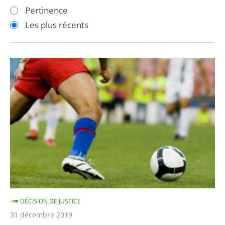
les
les
Pertinence
filtres
filtres
Les plus récents
pour
pour
arriver
arriver
après
avant
BFM
TV
n’était
pas
autorisée
à
retransmettre
la
finale
de
DÉCISION DE JUSTICE
la
31 décembre 2019
Ligue