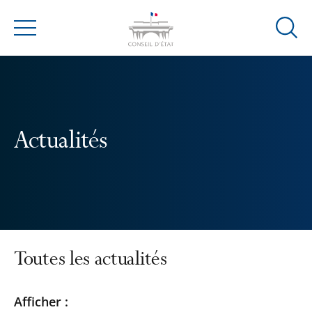
Ouvrir
Menu
la
modal
de
reche
Actualités
Toutes les actualités
Passer
Passer
Afficher :