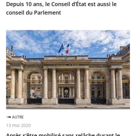
Depuis 10 ans, le Conseil d’État est aussi le
conseil du Parlement
Après
s’être
mobilisé
sans
relâche
durant
le
confinement,
le
Conseil
AUTRE
d’État
13 mai 2020
reprend
Après s’être mobilisé sans relâche durant le
l’intégralité