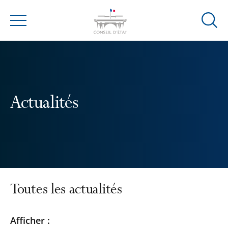
Ouvrir
Menu
la
modal
de
reche
Actualités
Toutes les actualités
Passer
Passer
Afficher :