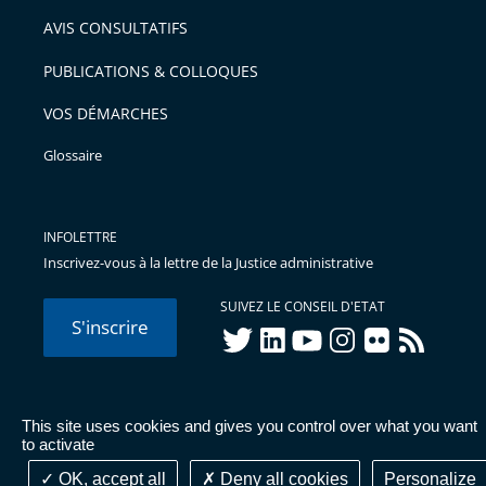
AVIS CONSULTATIFS
PUBLICATIONS & COLLOQUES
VOS DÉMARCHES
Glossaire
INFOLETTRE
Inscrivez-vous à la lettre de la Justice administrative
SUIVEZ LE CONSEIL D'ETAT
S'inscrire
twitter
linkedIn
youtube
instagram
flickr
rss
This site uses cookies and gives you control over what you want
© Conseil d'État 2026 -
Mentions légales
-
Cookies
-
Données
to activate
personnelles
-
Publications administratives
-
Accessibilité :
partiellement conforme
OK, accept all
Deny all cookies
Personalize