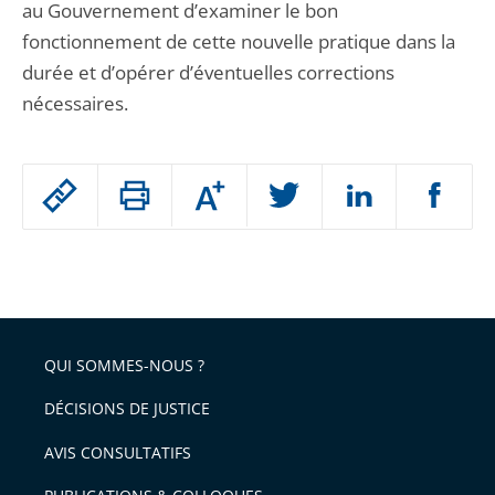
au Gouvernement d’examiner le bon
fonctionnement de cette nouvelle pratique dans la
durée et d’opérer d’éventuelles corrections
nécessaires.
Passer
Augmenter
le
ou
réduire
partage
Passer
la
taille
de
le
de
la
l'article
partage
police
pour
de
arriver
QUI SOMMES-NOUS ?
l'article
après
pour
DÉCISIONS DE JUSTICE
arriver
AVIS CONSULTATIFS
avant