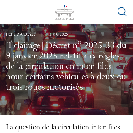
Ouvrir
Menu
la
modal
FICHE D'ANALYSE
13 MAI 2025
de
reche
[Éclairage] Décret n° 2025-33 du
9 janvier 2025 relatif aux règles
de la circulation en inter-files
pour certains véhicules à deux ou
trois roues motorisés
La question de la circulation inter-files