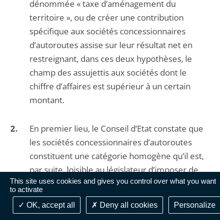
dénommée « taxe d’aménagement du
territoire », ou de créer une contribution
spécifique aux sociétés concessionnaires
d’autoroutes assise sur leur résultat net en
restreignant, dans ces deux hypothèses, le
champ des assujettis aux sociétés dont le
chiffre d’affaires est supérieur à un certain
montant.
En premier lieu, le Conseil d’Etat constate que
les sociétés concessionnaires d’autoroutes
constituent une catégorie homogène qu’il est,
par suite, loisible au législateur d’imposer de
This site uses cookies and gives you control over what you want
manière spécifique à des fins de rendement
to activate
budgétaire.
OK, accept all
Deny all cookies
Personalize