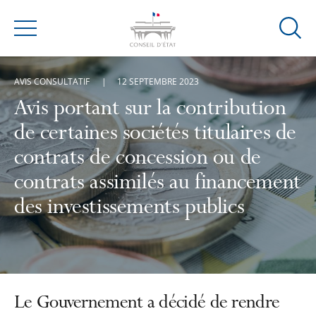
Ouvrir
Menu
la
modal
AVIS CONSULTATIF
12 SEPTEMBRE 2023
de
reche
Avis portant sur la contribution
de certaines sociétés titulaires de
contrats de concession ou de
contrats assimilés au financement
des investissements publics
Le Gouvernement a décidé de rendre