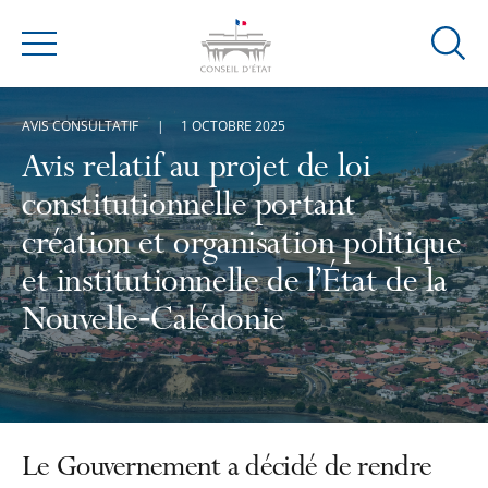
Ouvrir
Menu
la
modal
AVIS CONSULTATIF
1 OCTOBRE 2025
de
reche
Avis relatif au projet de loi
constitutionnelle portant
création et organisation politique
et institutionnelle de l’État de la
Nouvelle‑Calédonie
Le Gouvernement a décidé de rendre