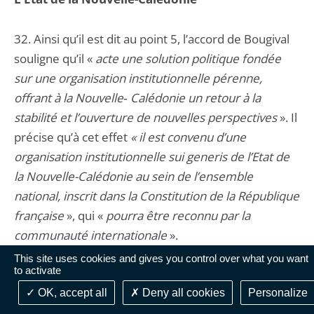
32. Ainsi qu’il est dit au point 5, l’accord de Bougival
souligne qu’il «
acte une solution politique fondée
sur une organisation institutionnelle pérenne,
offrant à la Nouvelle‑ Calédonie un retour à la
stabilité et l’ouverture de nouvelles perspectives
». Il
précise qu’à cet effet
« il est convenu d’une
organisation institutionnelle sui generis de l’Etat de
la Nouvelle-Calédonie au sein de l’ensemble
national, inscrit dans la Constitution de la République
française
», qui «
pourra être reconnu par la
communauté internationale
».
This site uses cookies and gives you control over what you want
to activate
33. Cette nouvelle dénomination «
d’Etat
»
s’accompagne d’un transfert de compétences au
OK, accept all
Deny all cookies
Personalize