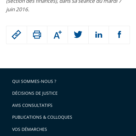
(section des finances), dans sa séance du mardi 7
juin 2016.
Passer
Augmenter
le
ou
réduire
partage
Passer
la
taille
de
le
de
la
l'article
partage
police
pour
de
arriver
QUI SOMMES-NOUS ?
l'article
après
pour
DÉCISIONS DE JUSTICE
arriver
AVIS CONSULTATIFS
avant
PUBLICATIONS & COLLOQUES
VOS DÉMARCHES