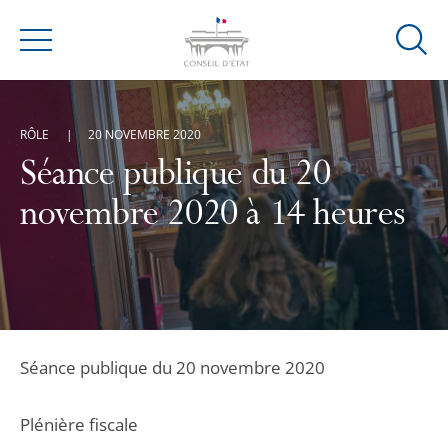
Ouvrir
Menu
la
modal
de
RÔLE
20 NOVEMBRE 2020
reche
Séance publique du 20
novembre 2020 à 14 heures
Séance publique du 20 novembre 2020
Plénière fiscale