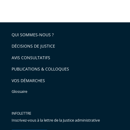
partage
Passer
la
taille
de
le
de
la
l'article
partage
police
pour
de
arriver
QUI SOMMES-NOUS ?
l'article
après
pour
DÉCISIONS DE JUSTICE
arriver
AVIS CONSULTATIFS
avant
PUBLICATIONS & COLLOQUES
VOS DÉMARCHES
Glossaire
INFOLETTRE
Inscrivez-vous à la lettre de la Justice administrative