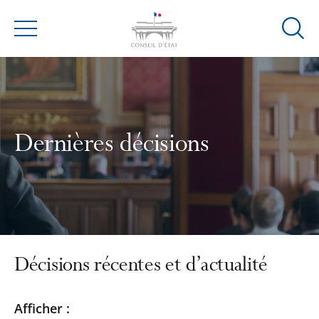
Ouvrir
Menu
la
modal
de
reche
Dernières décisions
Décisions récentes et d’actualité
Passer
Passer
Afficher :