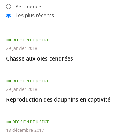
les
les
Pertinence
filtres
filtres
Les plus récents
pour
pour
arriver
arriver
après
avant
DÉCISION DE JUSTICE
29 janvier 2018
Chasse aux oies cendrées
DÉCISION DE JUSTICE
29 janvier 2018
Reproduction des dauphins en captivité
DÉCISION DE JUSTICE
18 décembre 2017