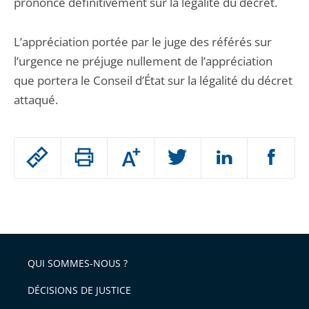
prononce définitivement sur la légalité du décret.
L’appréciation portée par le juge des référés sur
l’urgence ne préjuge nullement de l’appréciation
que portera le Conseil d’État sur la légalité du décret
attaqué.
Passer
Augmenter
le
ou
réduire
partage
Passer
la
taille
de
le
de
la
l'article
partage
police
pour
de
arriver
QUI SOMMES-NOUS ?
l'article
après
pour
DÉCISIONS DE JUSTICE
arriver