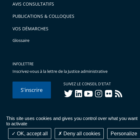
AVIS CONSULTATIFS
avant
PUBLICATIONS & COLLOQUES
VOS DÉMARCHES
Glossaire
INFOLETTRE
Inscrivez-vous à la lettre de la Justice administrative
SUIVEZ LE CONSEIL D'ETAT
S'inscrire
twitter
linkedIn
youtube
instagram
flickr
rss
This site uses cookies and gives you control over what you want
© Conseil d'État 2026 -
Mentions légales
-
Cookies
-
Données
to activate
personnelles
-
Publications administratives
-
Accessibilité :
partiellement conforme
OK, accept all
Deny all cookies
Personalize