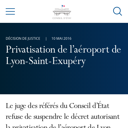
Ouvrir
Menu
la
modal
de
DÉCISION DE JUSTICE
10 MAI 2016
reche
Privatisation de l’aéroport de
Lyon-Saint-Exupéry
Le juge des référés du Conseil d’État
refuse de suspendre le décret autorisant