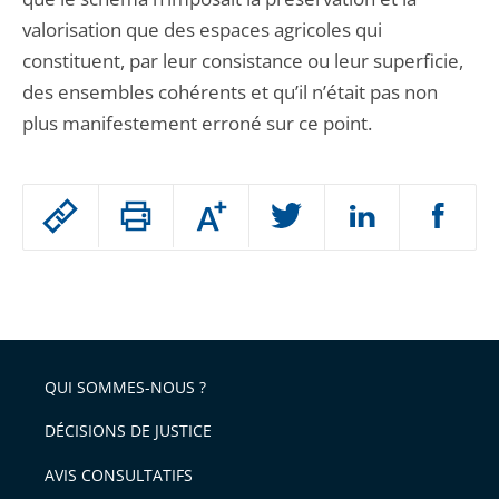
valorisation que des espaces agricoles qui
constituent, par leur consistance ou leur superficie,
des ensembles cohérents et qu’il n’était pas non
plus manifestement erroné sur ce point.
Passer
Augmenter
le
ou
réduire
partage
Passer
la
taille
de
le
de
la
l'article
partage
police
pour
de
arriver
QUI SOMMES-NOUS ?
l'article
après
pour
DÉCISIONS DE JUSTICE
arriver
AVIS CONSULTATIFS
avant