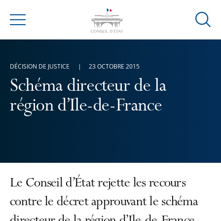
Ouvrir
Menu
la
modal
de
DÉCISION DE JUSTICE
23 OCTOBRE 2015
reche
Schéma directeur de la
région d’Ile-de-France
Le Conseil d’État rejette les recours
contre le décret approuvant le schéma