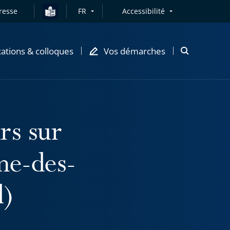
resse
FR
Accessibilité
cations & colloques
Vos démarches
Ouvrir
la
modale
de
recherche
rs sur
me-des-
d)