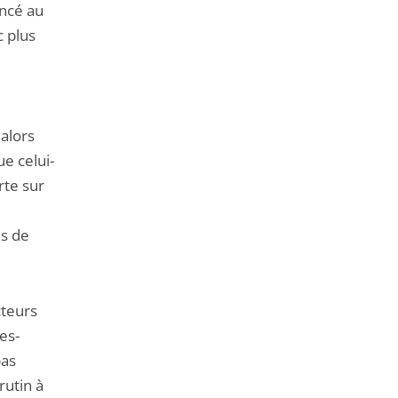
oncé au
c plus
 alors
e celui-
rte sur
us de
cteurs
es-
pas
rutin à