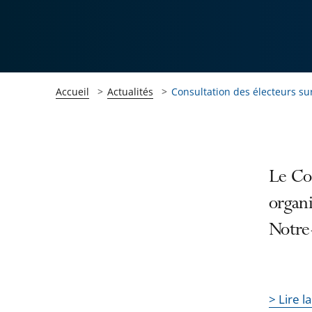
Accueil
Actualités
Consultation des électeurs sur
Passer
Passer
Le Con
la
la
organi
navigation
navigation
Notre
de
de
l'article
l'article
pour
pour
arriver
arriver
> Lire l
après
avant