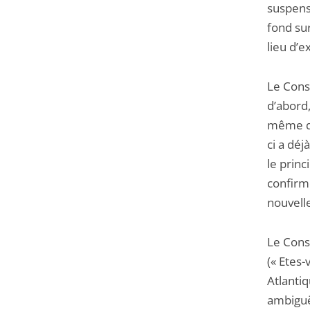
suspensi
fond sur
lieu d’
Le Consei
d’abord,
même qu
ci a déj
le prin
confirm
nouvelle
Le Conse
(« Etes-
Atlanti
ambiguë,