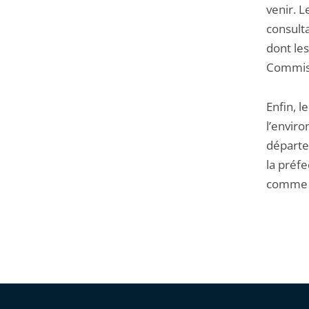
venir. L
consulta
dont les
Commiss
Enfin, l
l’enviro
départem
la préfe
comme l