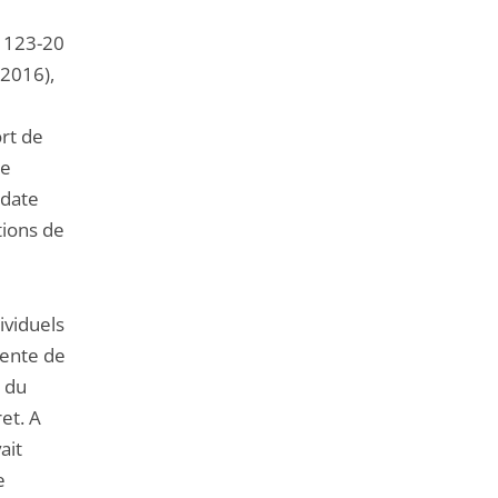
de
l'article
. 123-20
pour
 2016),
arriver
avant
ort de
Ce
 date
tions de
ividuels
tente de
s du
et. A
ait
e