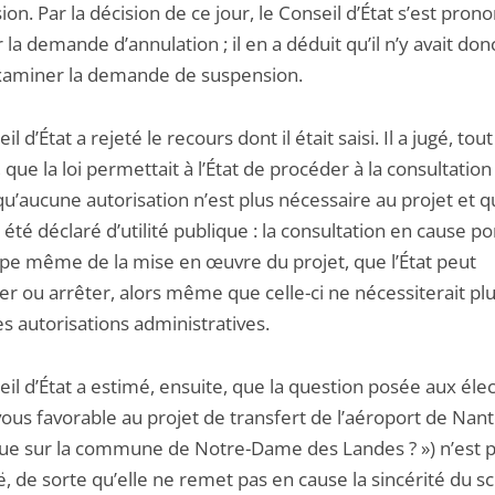
on. Par la décision de ce jour, le Conseil d’État s’est pron
 la demande d’annulation ; il en a déduit qu’il n’y avait don
examiner la demande de suspension.
l d’État a rejeté le recours dont il était saisi. Il a jugé, tout
 que la loi permettait à l’État de procéder à la consultation
’aucune autorisation n’est plus nécessaire au projet et qu
à été déclaré d’utilité publique : la consultation en cause po
cipe même de la mise en œuvre du projet, que l’État peut
er ou arrêter, alors même que celle-ci ne nécessiterait pl
s autorisations administratives.
il d’État a estimé, ensuite, que la question posée aux éle
vous favorable au projet de transfert de l’aéroport de Nant
que sur la commune de Notre-Dame des Landes ? ») n’est 
 de sorte qu’elle ne remet pas en cause la sincérité du sc