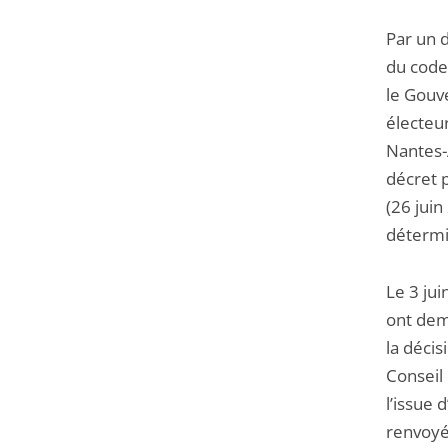
Par un d
du code
le Gouv
électeur
Nantes-
décret 
(26 juin
détermin
Le 3 jui
ont dema
la décis
Conseil
l’issue 
renvoyé