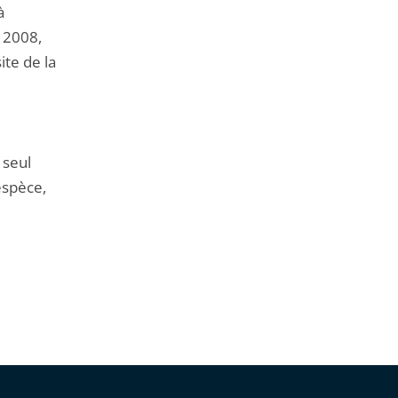
à
n 2008,
ite de la
 seul
espèce,
,