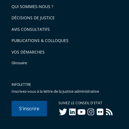
arriver
QUI SOMMES-NOUS ?
l'article
après
pour
DÉCISIONS DE JUSTICE
arriver
AVIS CONSULTATIFS
avant
PUBLICATIONS & COLLOQUES
VOS DÉMARCHES
Glossaire
INFOLETTRE
Inscrivez-vous à la lettre de la Justice administrative
SUIVEZ LE CONSEIL D'ETAT
S'inscrire
twitter
linkedIn
youtube
instagram
flickr
rss