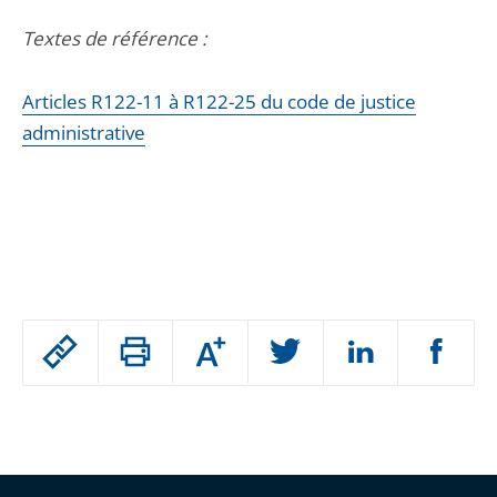
Textes de référence :
Articles R122-11 à R122-25 du code de justice
administrative
Passer
Augmenter
le
ou
réduire
partage
Passer
la
taille
de
le
de
la
l'article
partage
police
pour
de