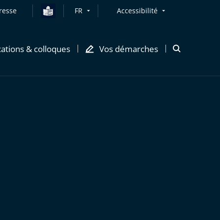
resse
FR
Accessibilité
cations & colloques
Vos démarches
Ouvrir
la
modale
de
recherche