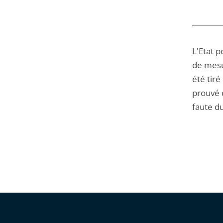
L'Etat 
de mesur
été tiré
prouvé q
faute du