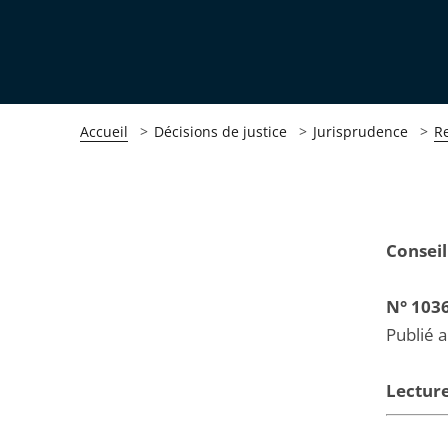
Accueil
Décisions de justice
Jurisprudence
R
Passer
Passer
Conseil
la
la
navigation
navigation
N° 103
de
de
Publié 
l'article
l'article
pour
pour
Lecture
arriver
arriver
après
avant