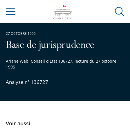
Ouvrir
Menu
la
modal
27 OCTOBRE 1995
de
reche
Base de jurisprudence
Ariane Web: Conseil d'État 136727, lecture du 27 octobre
1995
Analyse n° 136727
Voir aussi