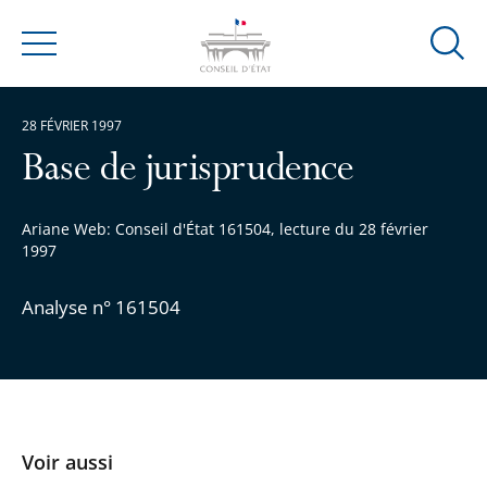
Ouvrir
Menu
la
modal
28 FÉVRIER 1997
de
reche
Base de jurisprudence
Ariane Web: Conseil d'État 161504, lecture du 28 février
1997
Analyse n° 161504
Voir aussi