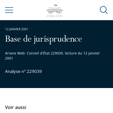
Ouvrir
Menu
la
modal
12 JANVIER 2001
de
reche
Base de jurisprudence
Ariane Web: Conseil d'État 229039, lecture du 12 janvier
2001
Analyse n° 229039
Voir aussi