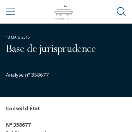
Ouvrir
Menu
la
modal
de
13 MARS 2015
reche
Base de jurisprudence
Analyse n° 358677
Conseil d'État
N° 358677