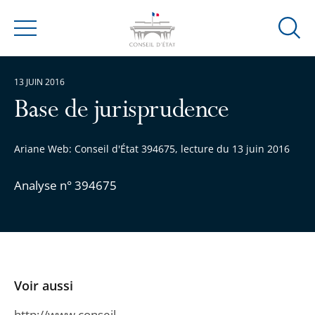
Ouvrir
Menu
la
modal
13 JUIN 2016
de
reche
Base de jurisprudence
Ariane Web: Conseil d'État 394675, lecture du 13 juin 2016
Analyse n° 394675
Voir aussi
http://www.conseil-