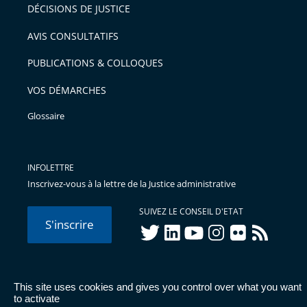
DÉCISIONS DE JUSTICE
AVIS CONSULTATIFS
PUBLICATIONS & COLLOQUES
VOS DÉMARCHES
Glossaire
INFOLETTRE
Inscrivez-vous à la lettre de la Justice administrative
SUIVEZ LE CONSEIL D'ETAT
S'inscrire
twitter
linkedIn
youtube
instagram
flickr
rss
This site uses cookies and gives you control over what you want
© Conseil d'État 2026 -
Mentions légales
-
Cookies
-
Données
to activate