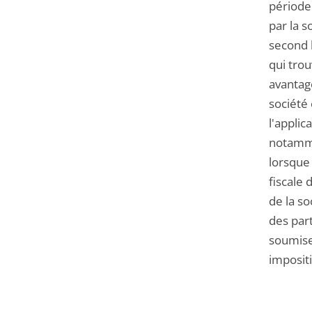
période 
par la s
second l
qui trou
avantage
société 
l'applic
notamme
lorsque 
fiscale 
de la so
des par
soumise
impositi