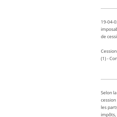
19-04-0
imposabl
de cess
Cession
(1) - Co
Selon la
cession 
les part
impôts, 