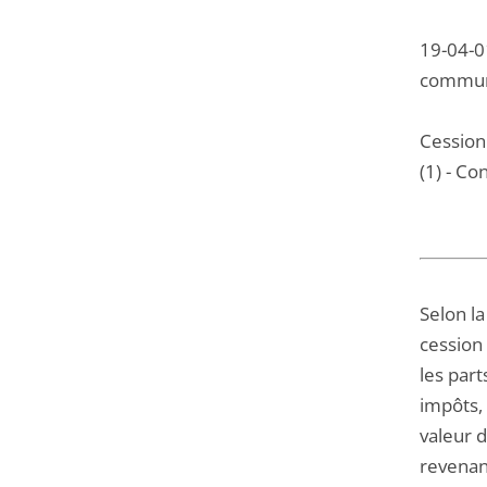
19-04-0
commune
Cession
(1) - Co
Selon la
cession 
les part
impôts, 
valeur d
revenant