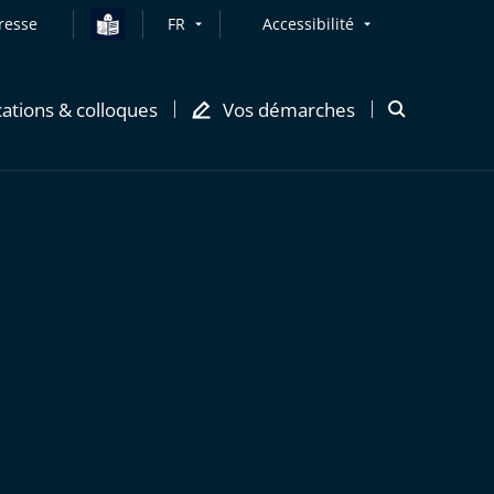
resse
FR
Accessibilité
cations & colloques
Vos démarches
Ouvrir
la
modale
de
recherche