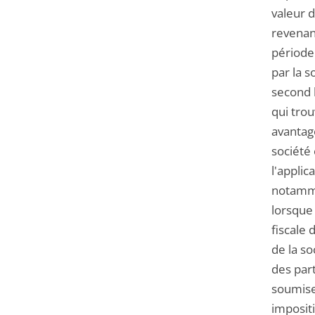
valeur d
revenant
période 
par la s
second l
qui trou
avantage
société 
l'applic
notamme
lorsque 
fiscale 
de la so
des par
soumise
impositi