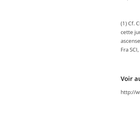
(1) Cf.
cette ju
ascenseu
Fra SCI,
Voir a
http://