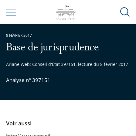
Ouvrir
Menu
la
modal
8 FÉVRIER 2017
de
reche
Base de jurisprudence
Ariane Web: Conseil d'État 397151, lecture du 8 février 2017
Analyse n° 397151
Voir aussi
http://www.conseil-