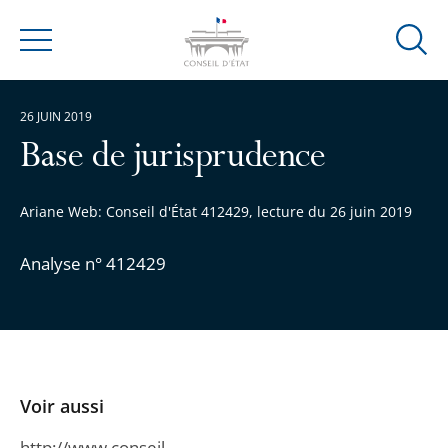
Ouvrir
Menu
la
modal
26 JUIN 2019
de
reche
Base de jurisprudence
Ariane Web: Conseil d'État 412429, lecture du 26 juin 2019
Analyse n° 412429
Voir aussi
http://www.conseil-