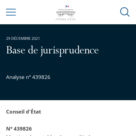
Ouvrir
Menu
la
modal
de
29 DÉCEMBRE 2021
reche
Base de jurisprudence
Analyse n° 439826
Conseil d'État
N° 439826