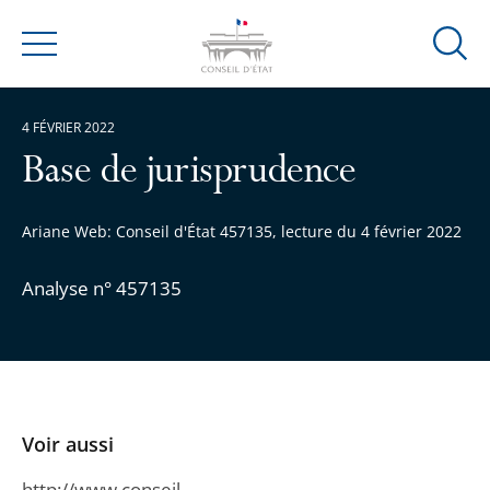
Ouvrir
Menu
la
modal
4 FÉVRIER 2022
de
reche
Base de jurisprudence
Ariane Web: Conseil d'État 457135, lecture du 4 février 2022
Analyse n° 457135
Voir aussi
http://www.conseil-