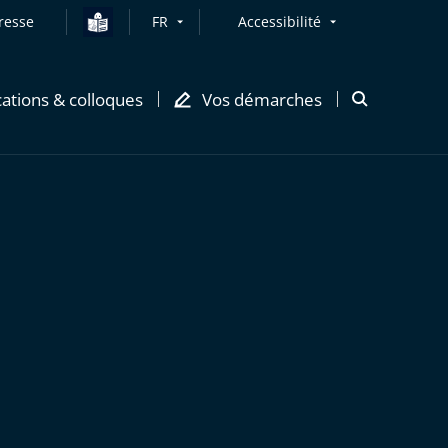
resse
FR
Accessibilité
cations & colloques
Vos démarches
Ouvrir
la
modale
de
recherche