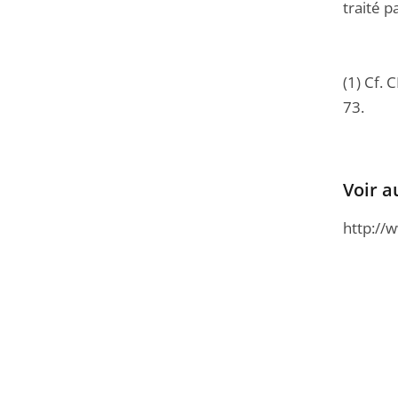
traité p
(1) Cf. 
73.
Voir a
http://