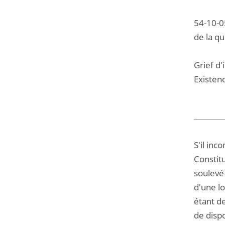
54-10-05
de la q
Grief d'
Existenc
S'il inc
Constitu
soulevé 
d'une lo
étant de
de dispo