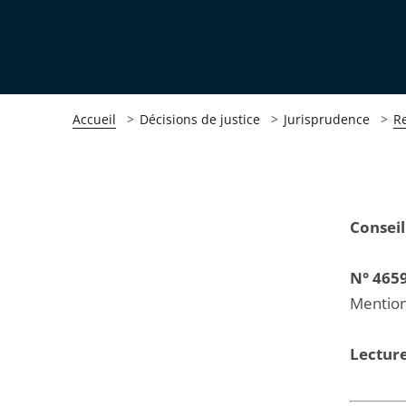
Accueil
Décisions de justice
Jurisprudence
R
Passer
Passer
Conseil
la
la
navigation
navigation
N° 465
de
de
Mention
l'article
l'article
pour
pour
Lecture
arriver
arriver
après
avant