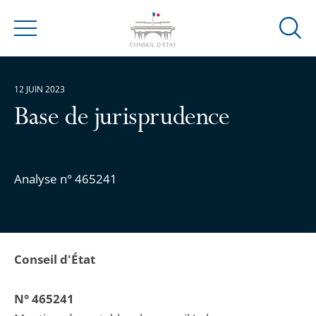
Ouvrir
Menu
la
modal
de
12 JUIN 2023
reche
Base de jurisprudence
Analyse n° 465241
Conseil d'État
N° 465241