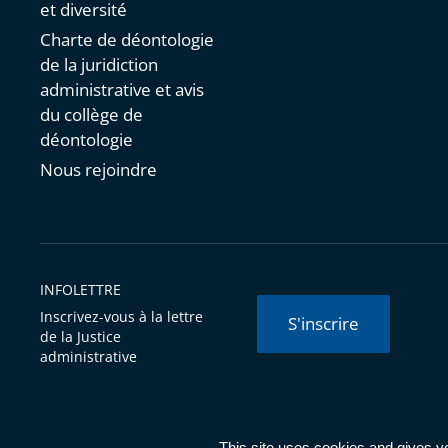
et diversité
Charte de déontologie
de la juridiction
administrative et avis
du collège de
déontologie
Nous rejoindre
INFOLETTRE
Inscrivez-vous à la lettre
S'inscrire
de la Justice
administrative
© Conseil d'État 2026 -
Mentions légales
-
Cookies
-
Données 
This site uses cookies and gives y