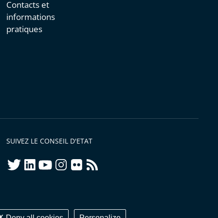
Contacts et
informations
pratiques
SUIVEZ LE CONSEIL D'ETAT
twitter
linkedIn
youtube
instagram
flickr
rss
ellement conforme
Deny all cookies
Personalize