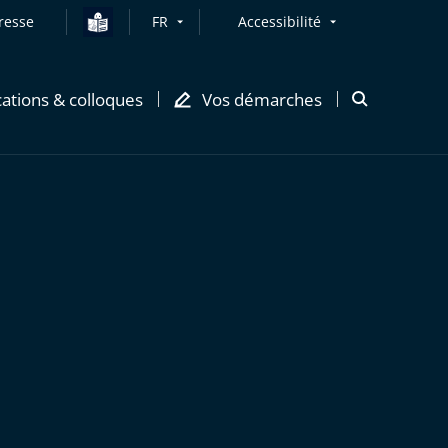
resse
FR
Accessibilité
cations & colloques
Vos démarches
Ouvrir
la
modale
de
recherche