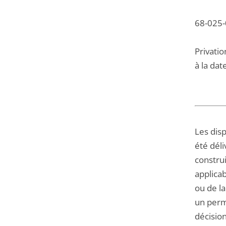
68-025-
Privatio
à la dat
Les disp
été déli
constru
applicab
ou de la
un perm
décision