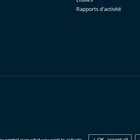
Rapports d'activité
personnelles
-
Publications administratives
-
Accessibilité : parti
ou control over what you want to activate
OK, accept all