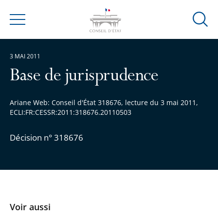
Ouvrir
Menu
la
modal
3 MAI 2011
de
reche
Base de jurisprudence
Ariane Web: Conseil d'État 318676, lecture du 3 mai 2011,
ECLI:FR:CESSR:2011:318676.20110503
Décision n° 318676
Voir aussi